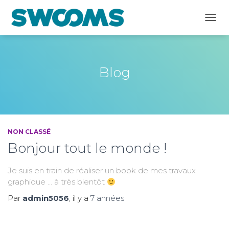
DÉPL
LA
NAVI
Blog
NON CLASSÉ
Bonjour tout le monde !
Je suis en train de réaliser un book de mes travaux
graphique … à très bientôt
Par
admin5056
, il y a
7 années