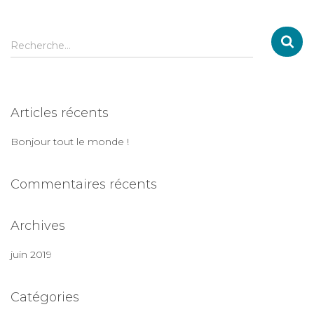
R
Recherche…
e
c
h
e
Articles récents
r
c
Bonjour tout le monde !
h
e
r
Commentaires récents
:
Archives
juin 2019
Catégories